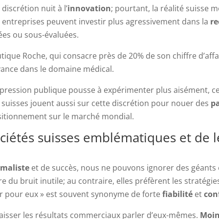
iscrétion nuit à l’
innovation
; pourtant, la réalité suisse
s entreprises peuvent investir plus agressivement dans la
re
iées ou sous-évaluées.
ique Roche, qui consacre près de 20% de son chiffre d’affa
avance dans le domaine médical.
ession publique pousse à expérimenter plus aisément, ce 
 suisses jouent aussi sur cette discrétion pour nouer des
p
ositionnement sur le marché mondial.
sociétés suisses emblématiques et de
maliste
et de succès, nous ne pouvons ignorer des géants
 du bruit inutile; au contraire, elles préfèrent les stratég
rler pour eux » est souvent synonyme de forte
fiabilité
et
con
laisser les résultats commerciaux parler d’eux-mêmes.
Moin