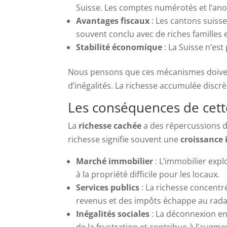
Suisse. Les comptes numérotés et l’ano
Avantages fiscaux
: Les cantons suisse
souvent conclu avec de riches familles 
Stabilité économique
: La Suisse n’est 
Nous pensons que ces mécanismes doiven
d’inégalités. La richesse accumulée discr
Les conséquences de cette
La
richesse cachée
a des répercussions di
richesse signifie souvent une
croissance 
Marché immobilier
: L’immobilier exp
à la propriété difficile pour les locaux.
Services publics
: La richesse concentr
revenus et des impôts échappe au radar
Inégalités sociales
: La déconnexion ent
de la frustration et contribue à l’augme