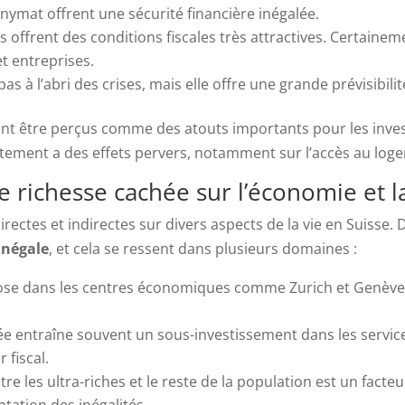
nymat offrent une sécurité financière inégalée.
s offrent des conditions fiscales très attractives. Certaine
et entreprises.
pas à l’abri des crises, mais elle offre une grande prévisibilit
t être perçus comme des atouts importants pour les inves
ètement a des effets pervers, notamment sur l’accès au loge
 richesse cachée sur l’économie et la
rectes et indirectes sur divers aspects de la vie en Suisse
inégale
, et cela se ressent dans plusieurs domaines :
lose dans les centres économiques comme Zurich et Genève. 
ée entraîne souvent un sous-investissement dans les service
 fiscal.
re les ultra-riches et le reste de la population est un facte
ntation des inégalités.